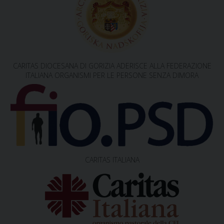
a
v
i
g
CARITAS DIOCESANA DI GORIZIA ADERISCE ALLA FEDERAZIONE
a
ITALIANA ORGANISMI PER LE PERSONE SENZA DIMORA
t
i
o
n
CARITAS ITALIANA