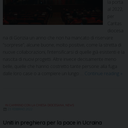
la porta
al 2022,
per
Caritas
diocesa
na di Gorizia un anno che non ha mancato di riservare
“sorprese”, alcune buone, molto positive, come la stretta di
nuove collaborazioni, l’intensificarsi di quelle già esistenti e la
nascita di nuovi progetti. Altre invece decisamente meno
belle, quelle che hanno costretto tante persone alla fuga
dalle loro case o a compiere un lungo …
Continue reading
»
IN CAMMINO CON LA CHIESA DIOCESANA
,
NEWS
23 FEBBRAIO 2022
Uniti in preghiera per la pace in Ucraina