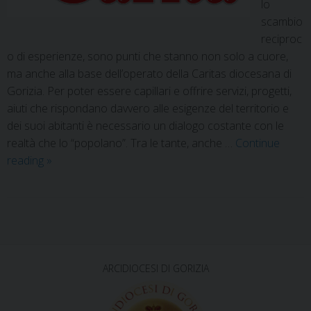
lo
scambio
reciproc
o di esperienze, sono punti che stanno non solo a cuore,
ma anche alla base dell’operato della Caritas diocesana di
Gorizia. Per poter essere capillari e offrire servizi, progetti,
aiuti che rispondano davvero alle esigenze del territorio e
dei suoi abitanti è necessario un dialogo costante con le
realtà che lo “popolano”. Tra le tante, anche …
Continue
reading
»
P
o
s
ARCIDIOCESI DI GORIZIA
t
N