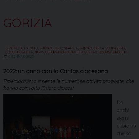
GORIZIA
CENTRO DI ASCOLTO
,
EMPORIO DELL'INFANZIA
,
EMPORIO DELLA SOLIDARIETÀ
,
GOCCE DI CARITÀ
,
NEWS
,
OSSERVATORIO DELLE POVERTÀ E RISORSE
,
PROGETTI
4 GENNAIO 2023
2022: un anno con la Caritas diocesana
Ripercorriamo insieme le numerose attività proposte, che
hanno coinvolto l’intera diocesi
Da
pochi
giorni
abbiamo
chiuso