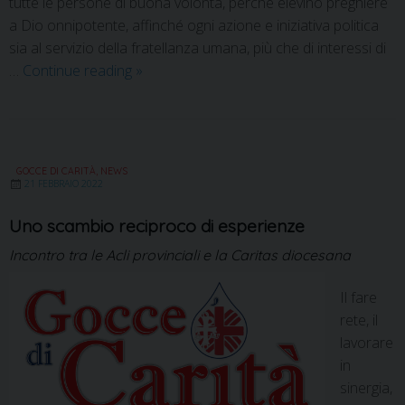
tutte le persone di buona volontà, perché elevino preghiere
a Dio onnipotente, affinché ogni azione e iniziativa politica
sia al servizio della fratellanza umana, più che di interessi di
…
Continue reading
»
GOCCE DI CARITÀ
,
NEWS
21 FEBBRAIO 2022
Uno scambio reciproco di esperienze
Incontro tra le Acli provinciali e la Caritas diocesana
Il fare
rete, il
lavorare
in
sinergia,