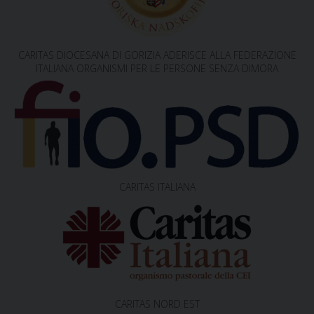
v
i
g
CARITAS DIOCESANA DI GORIZIA ADERISCE ALLA FEDERAZIONE
a
ITALIANA ORGANISMI PER LE PERSONE SENZA DIMORA
t
i
o
n
CARITAS ITALIANA
CARITAS NORD EST