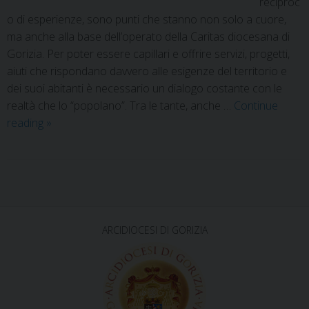
reciproc
o di esperienze, sono punti che stanno non solo a cuore,
ma anche alla base dell’operato della Caritas diocesana di
Gorizia. Per poter essere capillari e offrire servizi, progetti,
aiuti che rispondano davvero alle esigenze del territorio e
dei suoi abitanti è necessario un dialogo costante con le
realtà che lo “popolano”. Tra le tante, anche …
Continue
reading
»
P
o
s
ARCIDIOCESI DI GORIZIA
t
N
a