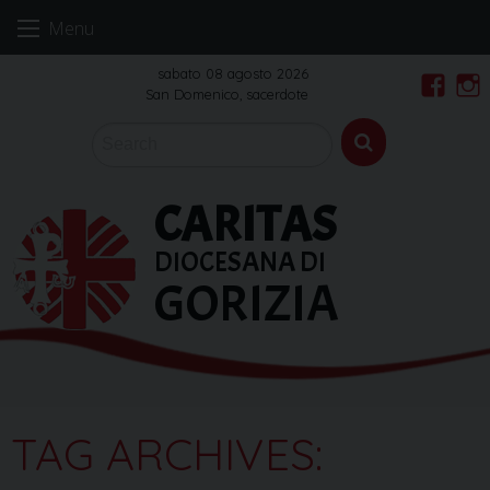
Skip
Menu
to
content
sabato 08 agosto 2026
San Domenico, sacerdote
Faceb
In
CARITAS
DIOCESANA DI
GORIZIA
TAG ARCHIVES: