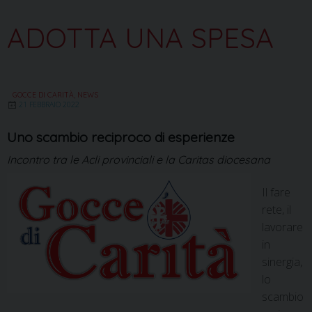
ADOTTA UNA SPESA
GOCCE DI CARITÀ
,
NEWS
21 FEBBRAIO 2022
Uno scambio reciproco di esperienze
Incontro tra le Acli provinciali e la Caritas diocesana
Il fare
rete, il
lavorare
in
sinergia,
lo
scambio