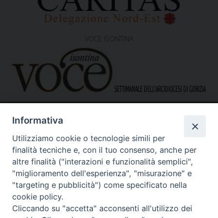
VOCE ISONTINA
Informativa
Utilizziamo cookie o tecnologie simili per
finalità tecniche e, con il tuo consenso, anche per
altre finalità ("interazioni e funzionalità semplici",
"miglioramento dell'esperienza", "misurazione" e
Caritas Diocesana di Gorizia
Sede operativa – uffici
"targeting e pubblicità") come specificato nella
via G. B. Garzarolli, 131 – 34170 Gorizia
cookie policy.
Tel. 0481525188
Cliccando su "accetta" acconsenti all'utilizzo dei
Mail:
direzione@caritasgorizia.it
-
caritasgorizia@pec.it