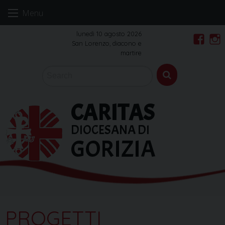
Skip
Menu
to
content
lunedì 10 agosto 2026
San Lorenzo, diacono e
Faceb
In
martire
CARITAS
DIOCESANA DI
GORIZIA
PROGETTI