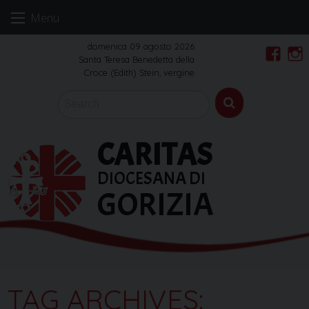
Skip
Menu
to
content
domenica 09 agosto 2026
Santa Teresa Benedetta della
Faceb
In
Croce (Edith) Stein, vergine
CARITAS
DIOCESANA DI
GORIZIA
TAG ARCHIVES: