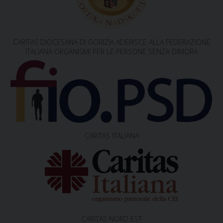
v
i
g
CARITAS DIOCESANA DI GORIZIA ADERISCE ALLA FEDERAZIONE
a
ITALIANA ORGANISMI PER LE PERSONE SENZA DIMORA
t
i
o
n
CARITAS ITALIANA
CARITAS NORD EST