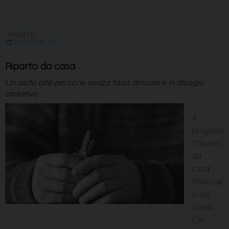
PROGETTI
3 NOVEMBRE 2021
Riparto da casa
Un aiuto alle persone senza fissa dimora e in disagio
abitativo
Il
progetto
“Riparto
da
casa”,
finanziat
o dal
fondo
Cei-