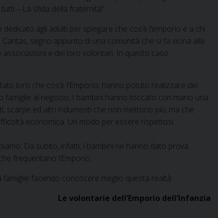
tti – La sfida della fraternità”.
 dedicato agli adulti per spiegare che cos’è l’emporio e a chi
a Caritas, segno appunto di una comunità che si fa vicina alle
le associazioni e dei loro volontari. In questo caso
tato loro che cos’è l’Emporio, hanno potuto realizzare dei
o famiglie al negozio. I bambini hanno toccato con mano una
iti, scarpe ed altri indumenti che non mettono più, ma che
difficoltà economica. Un modo per essere rispettosi
bbiamo. Da subito, infatti, i bambini ne hanno dato prova
 che frequentano l’Emporio.
ra famiglie facendo conoscere meglio questa realtà.
Le volontarie dell’Emporio dell’Infanzia