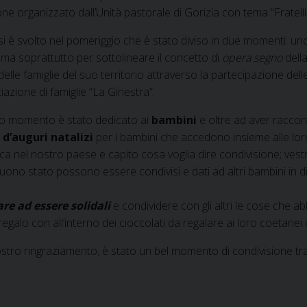
ne organizzato dall’Unità pastorale di Gorizia con tema “Fratelli tu
si è svolto nel pomeriggio che è stato diviso in due momenti: uno
e, ma soprattutto per sottolineare il concetto di
opera segno
dell
 delle famiglie del suo territorio attraverso la partecipazione del
iazione di famiglie “La Ginestra”.
do momento è stato dedicato ai
bambini
e oltre ad aver raccon
i d’auguri natalizi
per i bambini che accedono insieme alle lor
ica nel nostro paese e capito cosa voglia dire condivisione; vest
uono stato possono essere condivisi e dati ad altri bambini in 
re ad essere solidali
e condividere con gli altri le cose che a
egalo con all’interno dei cioccolati da regalare ai loro coetanei
 nostro ringraziamento, è stato un bel momento di condivisione t