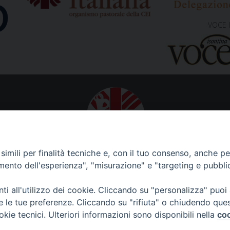
VOCE 
Caritas Diocesana di Gorizia
imili per finalità tecniche e, con il tuo consenso, anche per 
Sede operativa – uffici
amento dell'esperienza", "misurazione" e "targeting e pubbli
via G. B. Garzarolli, 131 – 34170 Gorizia
Tel. 0481525188
i all'utilizzo dei cookie. Cliccando su "personalizza" puoi
Mail:
direzione@caritasgorizia.it
-
caritasgorizia@pec.it
re le tue preferenze. Cliccando su "rifiuta" o chiudendo que
okie tecnici. Ulteriori informazioni sono disponibili nella
coo