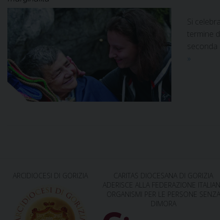
Si celebr
termine d
seconda L
»
P
o
ARCIDIOCESI DI GORIZIA
CARITAS DIOCESANA DI GORIZIA
ADERISCE ALLA FEDERAZIONE ITALIA
s
ORGANISMI PER LE PERSONE SENZ
DIMORA
t