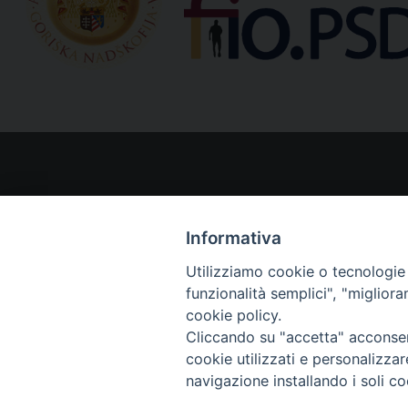
N
a
v
i
g
a
Informativa
t
Utilizziamo cookie o tecnologie s
funzionalità semplici", "miglior
i
cookie policy.
o
Cliccando su "accetta" acconsent
cookie utilizzati e personalizza
n
navigazione installando i soli co