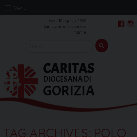
Skip
Menu
to
content
lunedì 10 agosto 2026
San Lorenzo, diacono e
Faceb
In
martire
CARITAS
DIOCESANA DI
GORIZIA
TAG ARCHIVES:
POLO