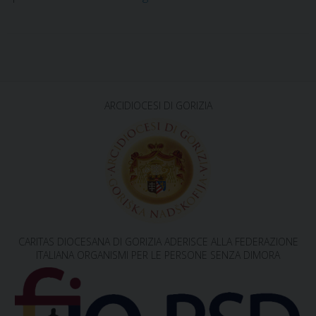
P
o
s
ARCIDIOCESI DI GORIZIA
t
N
a
v
i
g
CARITAS DIOCESANA DI GORIZIA ADERISCE ALLA FEDERAZIONE
a
ITALIANA ORGANISMI PER LE PERSONE SENZA DIMORA
t
i
o