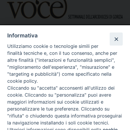
Informativa
Utilizziamo cookie o tecnologie simili per
finalità tecniche e, con il tuo consenso, anche per
altre finalità ("interazioni e funzionalità semplici",
"miglioramento dell'esperienza", "misurazione" e
Caritas Diocesana di Gorizia
Sede operativa – uffici
"targeting e pubblicità") come specificato nella
via G. B. Garzarolli, 131 – 34170 Gorizia
cookie policy.
Tel. 0481525188
Cliccando su "accetta" acconsenti all'utilizzo dei
Mail:
direzione@caritasgorizia.it
-
caritasgorizia@pec.it
cookie. Cliccando su "personalizza" puoi avere
maggiori informazioni sui cookie utilizzati e
personalizzare le tue preferenze. Cliccando su
"rifiuta" o chiudendo questa informativa proseguirai
la navigazione installando i soli cookie tecnici.
Ulteriori informazioni sono disponibili nella
cookie