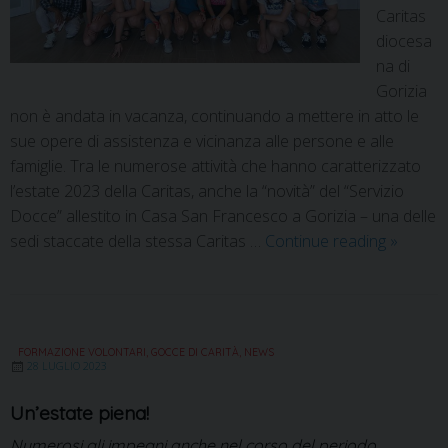
Caritas
diocesa
na di
Gorizia
non è andata in vacanza, continuando a mettere in atto le
sue opere di assistenza e vicinanza alle persone e alle
famiglie. Tra le numerose attività che hanno caratterizzato
l’estate 2023 della Caritas, anche la “novità” del “Servizio
Docce” allestito in Casa San Francesco a Gorizia – una delle
sedi staccate della stessa Caritas …
Continue reading
»
FORMAZIONE VOLONTARI
,
GOCCE DI CARITÀ
,
NEWS
28 LUGLIO 2023
Un’estate piena!
Numerosi gli impegni anche nel corso del periodo