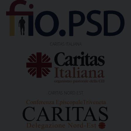
i
o
n
CARITAS ITALIANA
CARITAS NORD EST