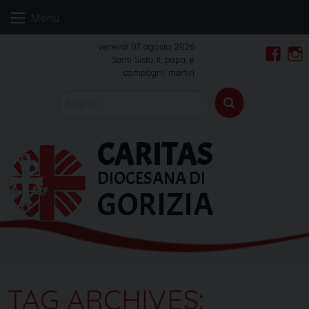
Skip
Menu
to
content
venerdì 07 agosto 2026
Santi Sisto II, papa, e
Faceb
In
compagni, martiri
CARITAS
DIOCESANA DI
GORIZIA
TAG ARCHIVES: