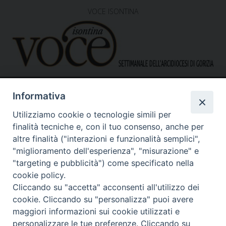
VOCE ISONTINA
Informativa
Utilizziamo cookie o tecnologie simili per
finalità tecniche e, con il tuo consenso, anche per
altre finalità ("interazioni e funzionalità semplici",
"miglioramento dell'esperienza", "misurazione" e
Caritas Diocesana di Gorizia
Sede operativa – uffici
"targeting e pubblicità") come specificato nella
via G. B. Garzarolli, 131 – 34170 Gorizia
cookie policy.
Tel. 0481525188
Cliccando su "accetta" acconsenti all'utilizzo dei
Mail:
direzione@caritasgorizia.it
-
caritasgorizia@pec.it
cookie. Cliccando su "personalizza" puoi avere
maggiori informazioni sui cookie utilizzati e
personalizzare le tue preferenze. Cliccando su