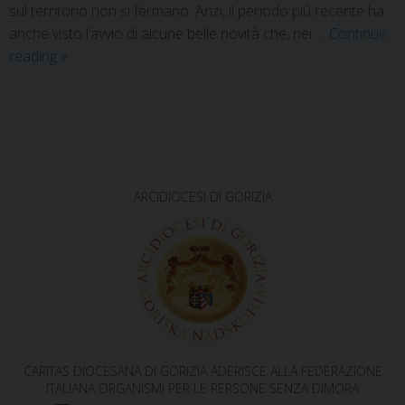
sul territorio non si fermano. Anzi, il periodo più recente ha
anche visto l’avvio di alcune belle novità che, nei …
Continue
reading
»
P
o
s
ARCIDIOCESI DI GORIZIA
t
N
a
v
i
g
CARITAS DIOCESANA DI GORIZIA ADERISCE ALLA FEDERAZIONE
a
ITALIANA ORGANISMI PER LE PERSONE SENZA DIMORA
t