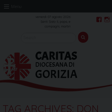
Skip
Menu
to
content
venerdì 07 agosto 2026
Santi Sisto II, papa, e
Faceb
In
compagni, martiri
CARITAS
DIOCESANA DI
GORIZIA
TAG ARCHIVES:
DON