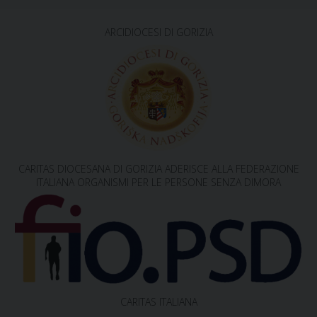
o
s
ARCIDIOCESI DI GORIZIA
t
N
a
v
i
g
CARITAS DIOCESANA DI GORIZIA ADERISCE ALLA FEDERAZIONE
a
ITALIANA ORGANISMI PER LE PERSONE SENZA DIMORA
t
i
o
n
CARITAS ITALIANA