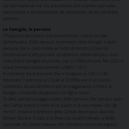
dai dati nazionali ma che presentano uno scenario per nulla
rassicurante e assolutamente da monitorare, anche nel breve
periodo.
Le famiglie, le persone
Il Rapporto diocesano sulla povertà (che si basa sui dati
dell’annualità 2024) rileva un incremento delle famiglie e delle
persone che si sono rivolte ai Centri di Ascolto (CdA) e di
Distribuzione (CdD) presenti sul territorio dell’Arcidiocesi: sono
state 838 le famiglie incontrate, pari a 1.958 persone. Nel 2023 si
erano fermate rispettivamente a 688 e 1.612.
In sostanza, tra le persone che si rivolgono ai CdA e CdD
diocesani, 1 persona su 2 (pari al 52,69%) vive in un nucleo
composto da più familiari e per la maggioranza si tratta di
famiglie composte da genitori con figli a carico.
“In altre parole la maggior parte delle persone che cercano aiuto
alla Caritas hanno il volto di un padre o di una madre con figli
minori”, rimarca il direttore della Caritas diocesana, diacono
Renato Nucera; “il dato è in linea con quanto rilevato a livello
nazionale da Caritas Italiana, che sottolinea come rimangano