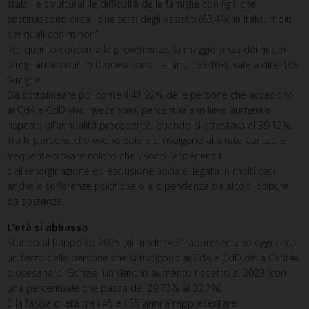
stabili e strutturali le difficoltà delle famiglie con figli, che
costituiscono circa i due terzi degli assistiti (63,4%) in Italia, molti
dei quali con minori”.
Per quanto concerne le provenienze, la maggioranza dei nuclei
famigliari assistiti in Diocesi sono italiani, il 53,46%, vale a dire 488
famiglie.
Da sottolineare poi come il 41,92% delle persone che accedono
ai CdA e CdD viva invece solo, percentuale in lieve aumento
rispetto all’annualità precedente, quando si attestava al 39,12%.
Tra le persone che vivono sole e si rivolgono alla rete Caritas, è
frequente trovare coloro che vivono l’esperienza
dell’emarginazione ed esclusione sociale, legata in molti casi
anche a sofferenze psichiche o a dipendenza da alcool oppure
da sostanze.
L’età si abbassa
Stando al Rapporto 2025, gli “under 45” rappresentano oggi circa
un terzo delle persone che si rivolgono ai CdA e CdD della Caritas
diocesana di Gorizia, un dato in aumento rispetto al 2023 (con
una percentuale che passa dal 29,73% al 32,7%).
È la fascia di età tra i 45 e i 55 anni a rappresentare