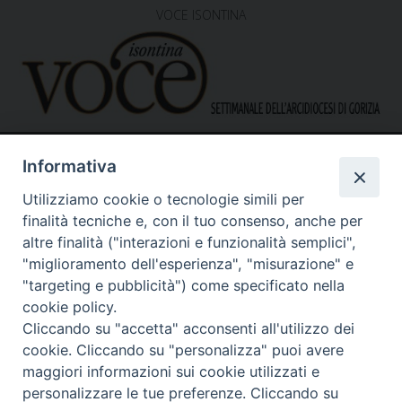
VOCE ISONTINA
Informativa
Utilizziamo cookie o tecnologie simili per
finalità tecniche e, con il tuo consenso, anche per
altre finalità ("interazioni e funzionalità semplici",
"miglioramento dell'esperienza", "misurazione" e
Caritas Diocesana di Gorizia
Sede operativa – uffici
"targeting e pubblicità") come specificato nella
via G. B. Garzarolli, 131 – 34170 Gorizia
cookie policy.
Tel. 0481525188
Cliccando su "accetta" acconsenti all'utilizzo dei
Mail:
direzione@caritasgorizia.it
-
caritasgorizia@pec.it
cookie. Cliccando su "personalizza" puoi avere
maggiori informazioni sui cookie utilizzati e
personalizzare le tue preferenze. Cliccando su