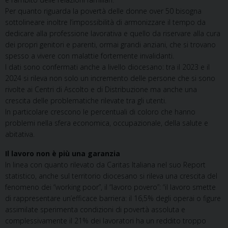
Per quanto riguarda la povertà delle donne over 50 bisogna
sottolineare inoltre l’impossibilità di armonizzare il tempo da
dedicare alla professione lavorativa e quello da riservare alla cura
dei propri genitori e parenti, ormai grandi anziani, che si trovano
spesso a vivere con malattie fortemente invalidanti.
I dati sono confermati anche a livello diocesano: tra il 2023 e il
2024 si rileva non solo un incremento delle persone che si sono
rivolte ai Centri di Ascolto e di Distribuzione ma anche una
crescita delle problematiche rilevate tra gli utenti.
In particolare crescono le percentuali di coloro che hanno
problemi nella sfera economica, occupazionale, della salute e
abitativa.
Il lavoro non è più una garanzia
In linea con quanto rilevato da Caritas Italiana nel suo Report
statistico, anche sul territorio diocesano si rileva una crescita del
fenomeno dei “working poor”, il “lavoro povero”: “il lavoro smette
di rappresentare un’efficace barriera: il 16,5% degli operai o figure
assimilate sperimenta condizioni di povertà assoluta e
complessivamente il 21% dei lavoratori ha un reddito troppo