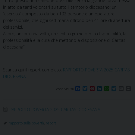
Tutto questo non sarebbe possibile senza la grande forza messa
in atto da tanti volontari su tutto il territorio diocesano: un
“esercito” composto da ben 102 persone e un operatore
professionale, che ogni settimana offrono ben 41 ore di apertura
dei servizi.
A loro, ancora una volta, un sentito grazie per la disponibilità, la
professionalità e la cura che mettono a disposizione di Caritas
diocesana”.
Scarica qui il report completo:
RAPPORTO POVERTA 2025 CARITAS
DIOCESANA
F
T
P
L
W
T
E
P
condividi su
a
w
i
i
h
e
m
r
c
i
n
n
a
l
a
i
e
t
t
k
t
e
i
n
b
t
e
e
s
g
l
t
RAPPORTO POVERTA 2025 CARITAS DIOCESANA
o
e
r
d
A
r
o
r
e
I
p
a
k
s
n
p
m
rapporto sulla povertà
,
report
t