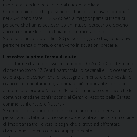
rispetto al reddito percepito dal nucleo familiare.
Chiedono aiuto anche persone che hanno una casa di proprietà:
nel 2024 sono state il 13,92%; per la maggior parte si tratta di
persone che hanno sottoscritto un mutuo ipotecario e devono
ancora onorare le rate del piano di ammortamento.
Sono state incontrate infine 80 persone in grave disagio abitativo:
persone senza dimora, o che vivono in situazioni precarie.
L’ascolto: la prima forma di aiuto
Tra le forme di aiuto messe in campo dai CdA e CdD del territorio
diocesano (sono 17 Centri parrocchiali o decanali e 1 diocesano),
oltre a quelle economiche, di sostegno alimentare o del vestiario,
o ancora di orientamento, la prima e più importante forma di
aiuto rimane proprio l’ascolto. “Esso è il mandato specifico che le
comunità cristiane conferiscono ai Centri di Ascolto della Caritas –
commenta il direttore Nucera -.
Se empatico e approfondito, riesce a far comprendere alla
persona ascoltata di non essere sola e l’aiuta a mettere un ordine
di importanza tra i diversi bisogni che si trova ad affrontare,
diventa orientamento ed accompagnamento.