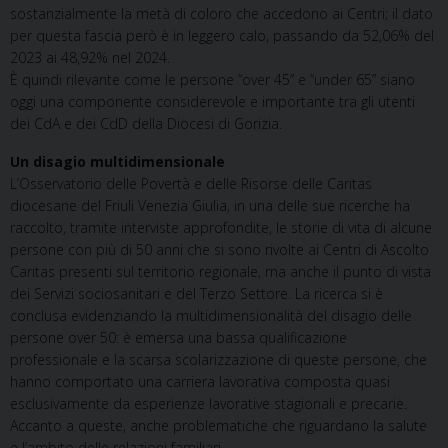
sostanzialmente la metà di coloro che accedono ai Centri; il dato
per questa fascia però è in leggero calo, passando da 52,06% del
2023 ai 48,92% nel 2024.
È quindi rilevante come le persone “over 45” e “under 65” siano
oggi una componente considerevole e importante tra gli utenti
dei CdA e dei CdD della Diocesi di Gorizia.
Un disagio multidimensionale
L’Osservatorio delle Povertà e delle Risorse delle Caritas
diocesane del Friuli Venezia Giulia, in una delle sue ricerche ha
raccolto, tramite interviste approfondite, le storie di vita di alcune
persone con più di 50 anni che si sono rivolte ai Centri di Ascolto
Caritas presenti sul territorio regionale, ma anche il punto di vista
dei Servizi sociosanitari e del Terzo Settore. La ricerca si è
conclusa evidenziando la multidimensionalità del disagio delle
persone over 50: è emersa una bassa qualificazione
professionale e la scarsa scolarizzazione di queste persone, che
hanno comportato una carriera lavorativa composta quasi
esclusivamente da esperienze lavorative stagionali e precarie.
Accanto a queste, anche problematiche che riguardano la salute
e l’ambito delle relazioni familiari.