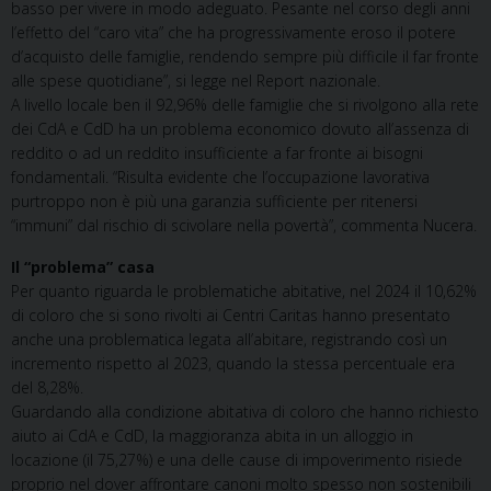
basso per vivere in modo adeguato. Pesante nel corso degli anni
l’effetto del “caro vita” che ha progressivamente eroso il potere
d’acquisto delle famiglie, rendendo sempre più difficile il far fronte
alle spese quotidiane”, si legge nel Report nazionale.
A livello locale ben il 92,96% delle famiglie che si rivolgono alla rete
dei CdA e CdD ha un problema economico dovuto all’assenza di
reddito o ad un reddito insufficiente a far fronte ai bisogni
fondamentali. “Risulta evidente che l’occupazione lavorativa
purtroppo non è più una garanzia sufficiente per ritenersi
“immuni” dal rischio di scivolare nella povertà”, commenta Nucera.
Il “problema” casa
Per quanto riguarda le problematiche abitative, nel 2024 il 10,62%
di coloro che si sono rivolti ai Centri Caritas hanno presentato
anche una problematica legata all’abitare, registrando così un
incremento rispetto al 2023, quando la stessa percentuale era
del 8,28%.
Guardando alla condizione abitativa di coloro che hanno richiesto
aiuto ai CdA e CdD, la maggioranza abita in un alloggio in
locazione (il 75,27%) e una delle cause di impoverimento risiede
proprio nel dover affrontare canoni molto spesso non sostenibili