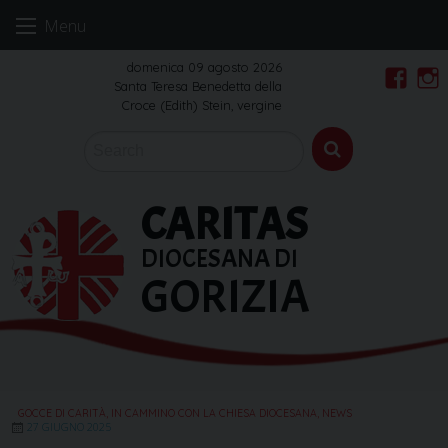
Skip
Menu
to
content
domenica 09 agosto 2026
Santa Teresa Benedetta della
Faceb
In
Croce (Edith) Stein, vergine
CARITAS
DIOCESANA DI
GORIZIA
GOCCE DI CARITÀ
,
IN CAMMINO CON LA CHIESA DIOCESANA
,
NEWS
27 GIUGNO 2025