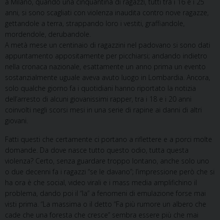
a Milano, quando una cinquantina di ragazzi, tutti tra i 16 e i 25
anni, si sono scagliati con violenza inaudita contro nove ragazze,
gettandole a terra, strappando loro i vestiti, graffiandole,
mordendole, derubandole.
A metà mese un centinaio di ragazzini nel padovano si sono dati
appuntamento appositamente per picchiarsi; andando indietro
nella cronaca nazionale, esattamente un anno prima un evento
sostanzialmente uguale aveva avuto luogo in Lombardia. Ancora,
solo qualche giorno fa i quotidiani hanno riportato la notizia
dell’arresto di alcuni giovanissimi rapper, tra i 18 e i 20 anni
coinvolti negli scorsi mesi in una serie di rapine ai danni di altri
giovani.
Fatti questi che certamente ci portano a riflettere e a porci molte
domande. Da dove nasce tutto questo odio, tutta questa
violenza? Certo, senza guardare troppo lontano, anche solo uno
o due decenni fa i ragazzi “se le davano”; l’impressione però che si
ha ora è che social, video virali e i mass media amplifichino il
problema, dando poi il “la” a fenomeni di emulazione forse mai
visti prima. “La massima o il detto “Fa più rumore un albero che
cade che una foresta che cresce” sembra essere più che mai