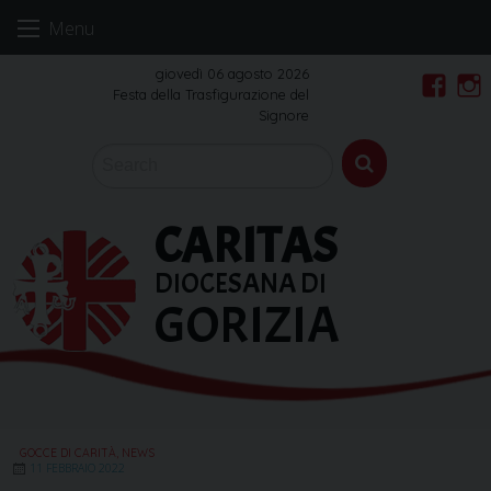
Skip
Menu
to
content
giovedì 06 agosto 2026
Festa della Trasfigurazione del
Faceb
In
Signore
CARITAS
DIOCESANA DI
GORIZIA
GOCCE DI CARITÀ
,
NEWS
11 FEBBRAIO 2022