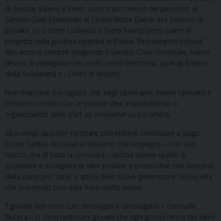
di Gorizia, Valerio e Imen, sono stati coinvolti nel percorso di
Servizio Civile Universale al Centro Notre Dame des Sources di
Bouaké, così come Ludovica e Greta hanno preso parte al
progetto sulla giustizia ripartiva in Bolivia “Restaurando Justicia”.
Altri ancora, sempre svolgendo il Servizio Civile Universale, hanno
deciso di impegnarsi nei nostri servizi territoriali, quali gli Empori
della Solidarietà e i Centri di Ascolto.
Non mancano poi ragazzi che, negli ultimi anni, hanno ravvivato il
territorio isontino con le proprie idee imprenditoriali o
organizzando delle start up innovative su più ambiti.
Gli esempi da poter riportare potrebbero continuare a lungo.
Come Caritas diocesana riteniamo che l’impegno – non solo
nostro, ma di tutta la comunità – debba essere quello di
sostenere e accogliere le idee positive e propositive che nascono
dalla parte più “sana” e attiva delle nuove generazioni: nuova linfa
che scorrendo può dare frutti molto buoni.
“I giovani non sono tutti omologati e omologabili – conclude
Nucera – ci sono tantissimi giovani che ogni giorno fanno del bene