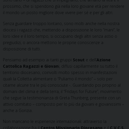
prossimo, che si spendono già nella loro giovane età per rendere
il mondo un posto migliore dove vivere per sé e per gli altri.
Senza guardare troppo lontano, sono molti anche nella nostra
diocesi i ragazzi che, mettendo a disposizione le loro “mani”, le
loro idee e il loro tempo, si occupano degli altri senza astio o
pregiudizi, o ancora mettono le proprie conoscenze a
disposizione di tutti.
Pensiamo ad esempio ai tanti gruppi
Scout
e dell’
Azione
Cattolica Ragazzi e Giovan
i, diffusi capillarmente su tutto il
territorio diocesano, coinvolti molto spesso in manifestazioni
quali la Colletta alimentare o “Puliamo il mondo” – solo per
citarne alcune tra le più conosciute -. Guardando poi proprio al
domani del clima e della terra, il “Fridays for Future”, movimento
che segue la testimonianza di Greta Thunberg, presente con un
attivo comitato – composto per lo più da giovani e giovanissimi –
anche a Gorizia.
Non mancano le esperienze internazionali: attraverso la
collaborazione fra il
Centro Missionario Diocesano
e il
C.V.C.S.