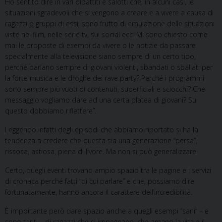
Ho sentito dire in vari dibattiti e salotti che, in alcuni casi, le
situazioni sgradevoli che si vengono a creare e a vivere a causa di
ragazzi o gruppi di essi, sono frutto di emulazione delle situazioni
viste nei film, nelle serie tv, sui social ecc. Mi sono chiesto come
mai le proposte di esempi da vivere o le notizie da passare
specialmente alla televisione siano sempre di un certo tipo,
perché parlano sempre di giovani violenti, sbandati o sballati per
la forte musica e le droghe dei rave party? Perché i programmi
sono sempre più vuoti di contenuti, superficiali e sciocchi? Che
messaggio vogliamo dare ad una certa platea di giovani? Su
questo dobbiamo riflettere”.
Leggendo infatti degli episodi che abbiamo riportato si ha la
tendenza a credere che questa sia una generazione “persa”,
rissosa, astiosa, piena di livore. Ma non si può generalizzare.
Certo, quegli eventi trovano ampio spazio tra le pagine e i servizi
di cronaca perché fatti “di cui parlare” e che, possiamo dire
fortunatamente, hanno ancora il carattere dell’incredibilità.
È importante però dare spazio anche a quegli esempi “sani” – e
sono tanti – di ragazzi che si impegnano, che amano la vita e il