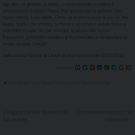
agli altri – ai genitori, ai nonni… – sono solidali, studiano e
arricchiscono il nostro Paese, ma spesso non si vedono, non
fanno notizia, sono silenti. Certo, se si conoscesse di più ciò che
fanno, quello che offrono, se fossero ascoltati e aiutati, forse si
potrebbe trovare chi, per emulare qualcuno dei “nostri
fracassoni”, potrebbe ricredersi e incominciare a comportarsi in
modo diverso. Chissà”.
dalla rubrica “Gocce di Carità” di Voce Isontina del 05/02/2022
F
T
P
L
W
T
E
P
condividi su
a
w
i
i
h
e
m
r
c
i
n
n
a
l
a
i
e
t
t
k
t
e
i
n
ACR
,
Caritas
,
CVCS
,
Giovani
,
Gocce di Carità
,
Scout
,
volontariato
b
t
e
e
s
g
l
t
o
e
r
d
A
r
o
r
e
I
p
a
k
s
n
p
m
t
«
Ragazzi Caritas: distanti solo
Uno scambio reciproco di
fisicamente
esperienze
»