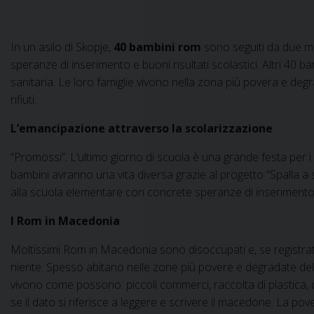
In un asilo di Skopje,
40 bambini rom
sono seguiti da due ma
speranze di inserimento e buoni risultati scolastici. Altri 40 b
sanitaria. Le loro famiglie vivono nella zona più povera e degr
rifiuti.
L’emancipazione attraverso la scolarizzazione
“Promossi”. L’ultimo giorno di scuola è una grande festa per i 
bambini avranno una vita diversa grazie al progetto “Spalla a s
alla scuola elementare con concrete speranze di inserimento e 
I Rom in Macedonia
Moltissimi Rom in Macedonia sono disoccupati e, se registrati 
niente. Spesso abitano nelle zone più povere e degradate delle 
vivono come possono: piccoli commerci, raccolta di plastica, 
se il dato si riferisce a leggere e scrivere il macedone. La pove