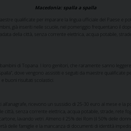
Macedonia: spalla a spalla
estre qualificate per imparare la lingua ufficiale del Paese e 
ambini, già inseriti nelle scuole, nel pomeriggio frequentano il do
adata della città, senza corrente elettrica, acqua potabile, strad
bambini di Topana. I loro genitori, che raramente sanno leggere e 
palla”, dove vengono assistiti e seguiti da maestre qualificate p
buoni risultati scolastici.
all’anagrafe, ricevono un sussidio di 25-30 euro al mese e la pos
città, senza corrente elettrica, acqua potabile, strade, rete fogn
cartone, lavando vetri. Almeno il 25% dei Rom (il 50% delle don
rtà delle famiglie e la mancanza di documenti di identità impedisco