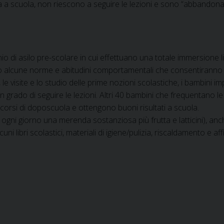
scuola, non riescono a seguire le lezioni e sono “abbandonati”
o di asilo pre-scolare in cui effettuano una totale immersione li
rano alcune norme e abitudini comportamentali che consentiranno 
, le visite e lo studio delle prime nozioni scolastiche, i bambini im
 grado di seguire le lezioni. Altri 40 bambini che frequentano le 
i corsi di doposcuola e ottengono buoni risultati a scuola.
o ogni giorno una merenda sostanziosa più frutta e latticini), anc
uni libri scolastici, materiali di igiene/pulizia, riscaldamento e affi