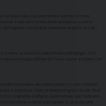
poter accedere alla scuola elementare avendo concrete
poscuola. A tutti viene fornita anche assistenza sociale e
e, rete fognaria, in posti dove raramente vengono raccolti i
scrivere, arrossiscono dalla felicità e dall’orgoglio. I loro
er imparare la lingua ufficiale del Paese e poter accedere così
sibilità di accedere alla sanità pubblica. In caso contrario,
aria, in posti dove i rifiuti raramente vengono raccolti. Molti
ne) sono oralmente analfabeti, la percentuale sale moltissimo
no l’iscrizione scolastica dei bambini e, se iscritti, tanti