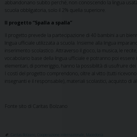
abbandonano subito perché, non conoscendo la lingua usata a 
scuola obbligatoria, solo il 2% quella superiore.
Il progetto “Spalla a spalla”
Il progetto prevede la partecipazione di 40 bambini a un bienni
lingua ufficiale utilizzata a scuola. Insieme alla lingua impa
inserimento scolastico. Attraverso il gioco, la musica, le recite
vocabolario base della lingua ufficiale e potranno poi essere in
elementari, di pomeriggio, hanno la possibilità di usufruire de
I costi del progetto comprendono, oltre al vitto (tutti ricevon
insegnanti e il responsabile), materiali scolastici, acquisto di alc
Fonte sito di Caritas Bolzano
Caritas Bolzano
,
Cooperazione internazionale
,
Macedonia