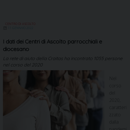
CENTRO DI ASCOLTO
11 GENNAIO 2022
I dati dei Centri di Ascolto parrocchiali e
diocesano
La rete di aiuto della Craitas ha incontrato 1055 persone
nel corso del 2020
Nel
corso
del
2020,
caratteri
zzato
dalla
pandemi