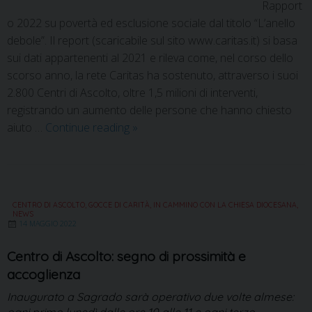
Rapport
o 2022 su povertà ed esclusione sociale dal titolo “L’anello
debole”. Il report (scaricabile sul sito www.caritas.it) si basa
sui dati appartenenti al 2021 e rileva come, nel corso dello
scorso anno, la rete Caritas ha sostenuto, attraverso i suoi
2.800 Centri di Ascolto, oltre 1,5 milioni di interventi,
registrando un aumento delle persone che hanno chiesto
aiuto …
Continue reading
»
CENTRO DI ASCOLTO
,
GOCCE DI CARITÀ
,
IN CAMMINO CON LA CHIESA DIOCESANA
,
NEWS
14 MAGGIO 2022
Centro di Ascolto: segno di prossimità e
accoglienza
Inaugurato a Sagrado sarà operativo due volte almese:
ogni primo lunedì dalle ore 10 alle 11 e ogni terzo