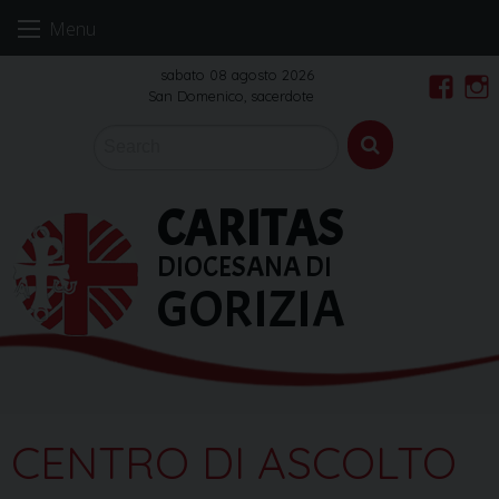
Skip
Menu
to
content
sabato 08 agosto 2026
San Domenico, sacerdote
Faceb
In
CARITAS
DIOCESANA DI
GORIZIA
CENTRO DI ASCOLTO