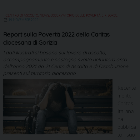
CENTRO DI ASCOLTO
,
NEWS
,
OSSERVATORIO DELLE POVERTÀ E RISORSE
19 NOVEMBRE 2022
Report sulla Povertà 2022 della Caritas
diocesana di Gorizia
I dati illustrati si basano sul lavoro di ascolto,
accompagnamento e sostegno svolto nell'intero arco
dell'anno 2021 da 21 Centri di Ascolto e di Distribuzione
presenti sul territorio diocesano
Recente
mente
Caritas
Italiana
ha
pubblica
to il suo