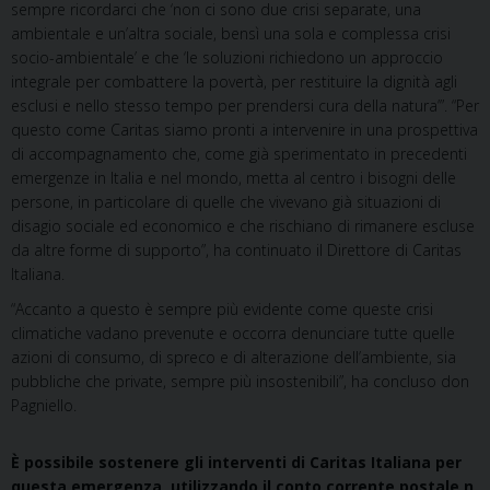
sempre ricordarci che ‘non ci sono due crisi separate, una
ambientale e un’altra sociale, bensì una sola e complessa crisi
socio-ambientale’ e che ‘le soluzioni richiedono un approccio
integrale per combattere la povertà, per restituire la dignità agli
esclusi e nello stesso tempo per prendersi cura della natura’”. “Per
questo come Caritas siamo pronti a intervenire in una prospettiva
di accompagnamento che, come già sperimentato in precedenti
emergenze in Italia e nel mondo, metta al centro i bisogni delle
persone, in particolare di quelle che vivevano già situazioni di
disagio sociale ed economico e che rischiano di rimanere escluse
da altre forme di supporto”, ha continuato il Direttore di Caritas
Italiana.
“Accanto a questo è sempre più evidente come queste crisi
climatiche vadano prevenute e occorra denunciare tutte quelle
azioni di consumo, di spreco e di alterazione dell’ambiente, sia
pubbliche che private, sempre più insostenibili”, ha concluso don
Pagniello.
È possibile sostenere gli interventi di Caritas Italiana per
questa emergenza, utilizzando il conto corrente postale n.