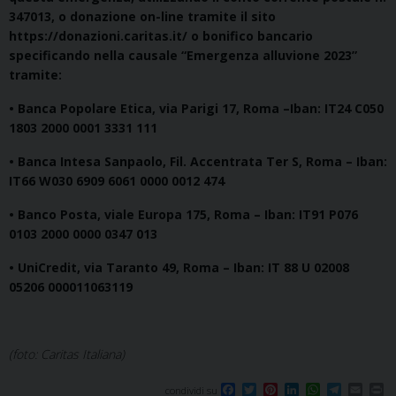
347013, o donazione on-line tramite il sito
https://donazioni.caritas.it/ o bonifico bancario
specificando nella causale “Emergenza alluvione 2023”
tramite:
• Banca Popolare Etica, via Parigi 17, Roma –Iban: IT24 C050
1803 2000 0001 3331 111
• Banca Intesa Sanpaolo, Fil. Accentrata Ter S, Roma – Iban:
IT66 W030 6909 6061 0000 0012 474
• Banco Posta, viale Europa 175, Roma – Iban: IT91 P076
0103 2000 0000 0347 013
• UniCredit, via Taranto 49, Roma – Iban: IT 88 U 02008
05206 000011063119
(foto: Caritas Italiana)
F
T
P
L
W
T
E
P
condividi su