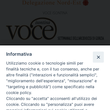
VOCE ISONTINA
Informativa
Utilizziamo cookie o tecnologie simili per
finalità tecniche e, con il tuo consenso, anche per
altre finalità ("interazioni e funzionalità semplici",
"miglioramento dell'esperienza", "misurazione" e
Caritas Diocesana di Gorizia
Sede operativa – uffici
"targeting e pubblicità") come specificato nella
via G. B. Garzarolli, 131 – 34170 Gorizia
cookie policy.
Tel. 0481525188
Cliccando su "accetta" acconsenti all'utilizzo dei
Mail:
direzione@caritasgorizia.it
-
caritasgorizia@pec.it
cookie. Cliccando su "personalizza" puoi avere