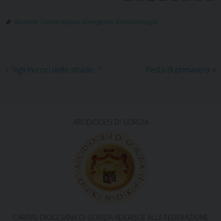
a
w
i
i
h
e
m
r
c
i
n
n
a
l
a
i
e
t
t
k
t
e
i
n
alluvione
,
Caritas Italiana
,
Emergenza
,
emilia-romagna
b
t
e
e
s
g
l
t
o
e
r
d
A
r
o
r
e
I
p
a
k
s
n
p
m
t
«
“Agli incroci delle strade…”
Festa di primavera
»
ARCIDIOCESI DI GORIZIA
CARITAS DIOCESANA DI GORIZIA ADERISCE ALLA FEDERAZIONE