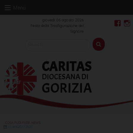
Skip
Menu
to
content
giovedì 06 agosto 2026
Festa della Trasfigurazione del
Faceb
In
Signore
CARITAS
DIOCESANA DI
GORIZIA
COSA PUOI FARE
,
NEWS
19 MAGGIO 2023