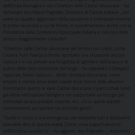
dell’Emilia Romagna e con i Direttori delle Caritas diocesane – ha
dichiarato don Marco Pagniello, Direttore di Caritas Italiana -, per
avere un quadro aggiornato della situazione e individuare insieme
le prime necessità a cui far fronte, in coordinamento anche con la
Presidenza della Conferenza Episcopale Italiana e i Vescovi delle
diocesi maggiormente coinvolte”.
“I Direttori delle Caritas diocesane dei territori più colpiti, come
Cesena, Forlì, Faenza e Imola, riportano una situazione ancora
caotica e in cui prevale ora l’esigenza di sgombro dell’acqua e di
pulizia delle case sommerse dal fango – ha segnalato il Delegato
regionale, Mario Galasso –. Molte strutture diocesane, come
empori e mense sono state colpite esse stesse dalle alluvioni,
nonostante questo le varie Caritas diocesane e parrocchiali sono
già attive nell’ospitare famiglie e nel supportarle sui bisogni più
immediati (acqua potabili, coperte, ecc…) e su questi aspetti
continueremo ad operare nei prossimi giorni”.
“Quella in corso è una emergenza che interpella tutti e dobbiamo
prendere atto di questa realtà. Come scrive papa Francesco
nell’Enciclica Laudato Si’ – ha aggiunto don Pagniello –, dobbiamo