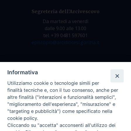
Segreteria dell’Arcivescovo
Da martedì a venerdì
dalle 9.00 alle 13.00
tel. +39 0481 597601
episcopio@arcidiocesi.gorizia.it
Archivio Storico
Informativa
Da lunedì a venerdì
Utilizziamo cookie o tecnologie simili per
dalle 9.00 alle 12.30
finalità tecniche e, con il tuo consenso, anche per
tel. +39 0481 597628
altre finalità ("interazioni e funzionalità semplici",
archivio@arcidiocesi.gorizia.it
"miglioramento dell'esperienza", "misurazione" e
"targeting e pubblicità") come specificato nella
cookie policy.
Ufficio Comunicazioni Sociali
Cliccando su "accetta" acconsenti all'utilizzo dei