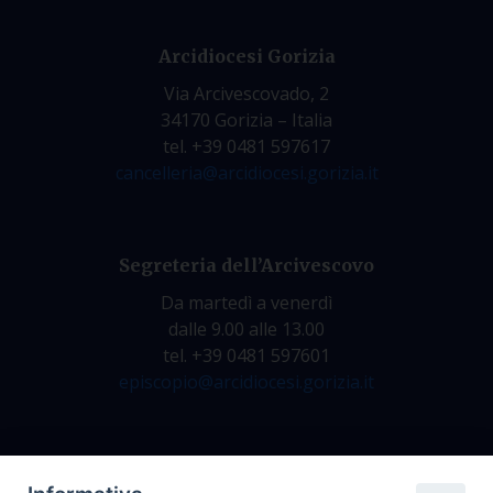
Arcidiocesi Gorizia
Via Arcivescovado, 2
34170 Gorizia – Italia
tel. +39 0481 597617
cancelleria@arcidiocesi.gorizia.it
Segreteria dell’Arcivescovo
Da martedì a venerdì
dalle 9.00 alle 13.00
tel. +39 0481 597601
episcopio@arcidiocesi.gorizia.it
Archivio Storico