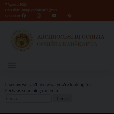
Skip
7 Agosto 2026
to
Festa della Trasfigurazione del Signore
content
Facebook
Instagram
YouTube
Feed
seguici su
Channel
It seems we can’t find what you’re looking for.
Perhaps searching can help.
Ricerca
per: