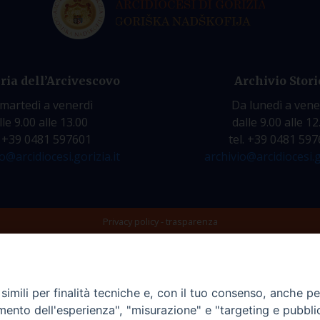
ria dell’Arcivescovo
Archivio Stori
martedì a venerdì
Da lunedì a vene
lle 9.00 alle 13.00
dalle 9.00 alle 12
. +39 0481 597601
tel. +39 0481 59
o@arcidiocesi.gorizia.it
archivio@arcidiocesi.g
Privacy policy - trasparenza
imili per finalità tecniche e, con il tuo consenso, anche per 
amento dell'esperienza", "misurazione" e "targeting e pubbli