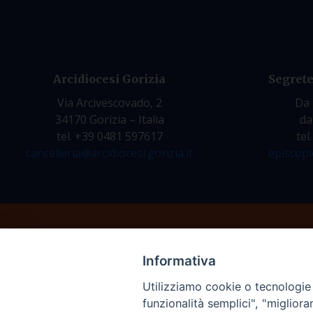
Arcidiocesi Gorizia
Segrete
Via Arcivescovado, 2
Da 
34170 Gorizia – Italia
da
tel. +39 0481 597617
tel
cancelleria@arcidiocesi.gorizia.it
episcopi
Informativa
Utilizziamo cookie o tecnologie s
funzionalità semplici", "miglior