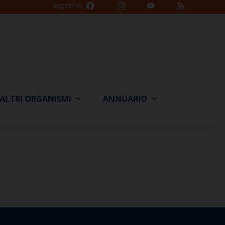
Facebook
Instagram
YouTube
Feed
seguici su
Channel
ALTRI ORGANISMI
ANNUARIO