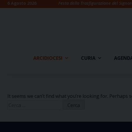
Skip
6 Agosto 2026
Festa della Trasfigurazione del Signor
to
content
ARCIDIOCESI
CURIA
AGEND
It seems we can’t find what you’re looking for. Perhaps 
Ricerca
per: