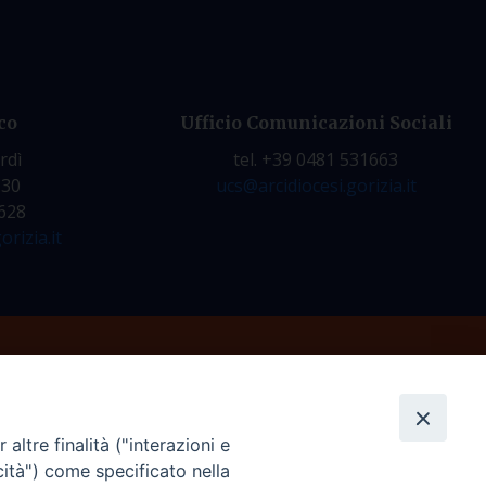
co
Ufficio Comunicazioni Sociali
rdì
tel. +39 0481 531663
.30
ucs@arcidiocesi.gorizia.it
7628
orizia.it
altre finalità ("interazioni e
cità") come specificato nella