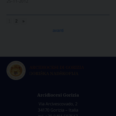
25-11-2012
1
2
»
avanti
Arcidiocesi Gorizia
Via Arcivescovado, 2
34170 Gorizia – Italia