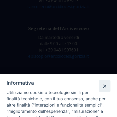
tel. +39 0481 597617
cancelleria@arcidiocesi.gorizia.it
Segreteria dell’Arcivescovo
Da martedì a venerdì
dalle 9.00 alle 13.00
tel. +39 0481 597601
episcopio@arcidiocesi.gorizia.it
Archivio Storico
Informativa
Da lunedì a venerdì
Utilizziamo cookie o tecnologie simili per
dalle 9.00 alle 12.30
finalità tecniche e, con il tuo consenso, anche per
tel. +39 0481 597628
altre finalità ("interazioni e funzionalità semplici",
archivio@arcidiocesi.gorizia.it
"miglioramento dell'esperienza", "misurazione" e