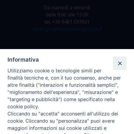
Da martedì a venerdì
dalle 9.00 alle 13.00
tel. +39 0481 597601
episcopio@arcidiocesi.gorizia.it
Archivio Storico
Informativa
Da lunedì a venerdì
Utilizziamo cookie o tecnologie simili per
dalle 9.00 alle 12.30
finalità tecniche e, con il tuo consenso, anche per
tel. +39 0481 597628
altre finalità ("interazioni e funzionalità semplici",
archivio@arcidiocesi.gorizia.it
"miglioramento dell'esperienza", "misurazione" e
"targeting e pubblicità") come specificato nella
cookie policy.
Ufficio Comunicazioni Sociali
Cliccando su "accetta" acconsenti all'utilizzo dei
tel. +39 0481 531663
cookie. Cliccando su "personalizza" puoi avere
ucs@arcidiocesi.gorizia.it
maggiori informazioni sui cookie utilizzati e