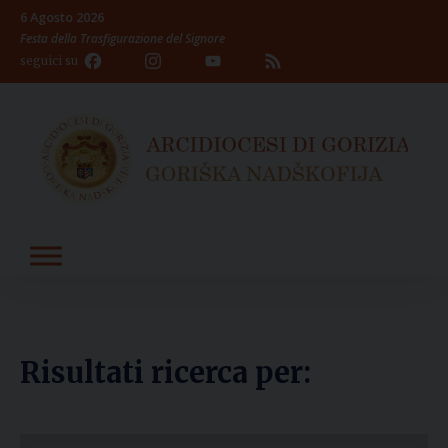
Skip
6 Agosto 2026
to
Festa della Trasfigurazione del Signore
content
Facebook
Instagram
YouTube
Feed
seguici su
Channel